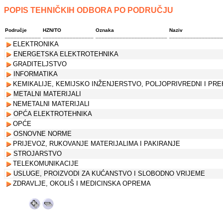
POPIS TEHNIČKIH ODBORA PO PODRUČJU
.
Područje
HZN/TO
Oznaka
Naziv
____________
_________________
________________________
__________________
ELEKTRONIKA
ENERGETSKA ELEKTROTEHNIKA
GRADITELJSTVO
INFORMATIKA
KEMIKALIJE, KEMIJSKO INŽENJERSTVO, POLJOPRIVREDNI I PR
METALNI MATERIJALI
NEMETALNI MATERIJALI
OPĆA ELEKTROTEHNIKA
OPĆE
OSNOVNE NORME
PRIJEVOZ, RUKOVANJE MATERIJALIMA I PAKIRANJE
STROJARSTVO
TELEKOMUNIKACIJE
USLUGE, PROIZVODI ZA KUĆANSTVO I SLOBODNO VRIJEME
ZDRAVLJE, OKOLIŠ I MEDICINSKA OPREMA
.